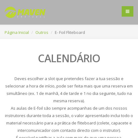
Página Inicial
Outros
E- Foil Fliteboard
CALENDÁRIO
Deves escolher a slot que pretendes fazer a tua sessão e
selecionar a hora de início, pode ser feita mais que uma reserva em
simultâneo (ex. 1 de manhã, 4 de tarde e 1 no dia seguinte, tudo na
mesma reserva).
As aulas de E-foil são sempre acompanhas de um dos nossos
instrutores durante toda a sessão, o valor apresentado inclui todo o
material necessário para a prática de fliteboard (colete, capacete e
intercomunicador com contacto directo com o instrutor).
É possível partilhar a aula com mais do que uma pessoa.